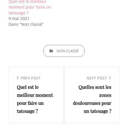
Quel est le meilleur
moment pour faire un
tatouage ?
9 mai 2021
Dans "Non classé"
CATEGORIES
NON CLASSÉ
Navigation
de
Previous
PREV POST
Next
NEXT POST
l’article
Quel est le
Quelles sont les
Post
Post
meilleur moment
zones
pour faire un
douloureuses pour
tatouage ?
un tatouage ?