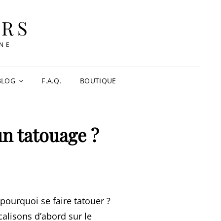
URS
NNE
BLOG
F.A.Q.
BOUTIQUE
un tatouage ?
pourquoi se faire tatouer ?
calisons d’abord sur le