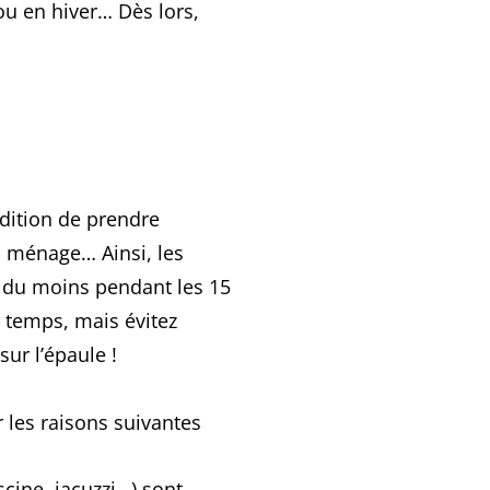
 ou en hiver… Dès lors,
dition de prendre
on ménage… Ainsi, les
, du moins pendant les 15
u temps, mais évitez
ur l’épaule !
ur les raisons suivantes
scine, jacuzzi…) sont