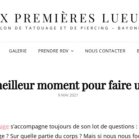
X PREMIÈRES LUE
LON DE TATOUAGE ET DE PIERCING – BAYO
GALERIE
PRENDRE RDV
NOUS CONTACTER
meilleur moment pour faire 
POSTED
9 MAI 2021
ON
uage
s’accompagne toujours de son lot de questions : 
e ? Sur quelle partie du corps ? Mais si nous nous fo